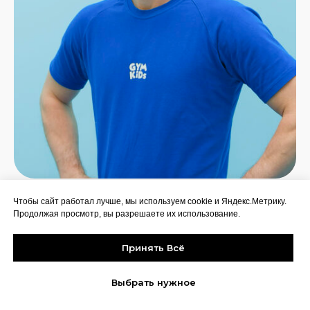
Герасимов Юрий
Чтобы сайт работал лучше, мы используем cookie и Яндекс.Метрику.
Продолжая просмотр, вы разрешаете их использование.
Звание:
Мастер спорта международного класса
по спортивной акробатике
Принять Всё
Достижения:
Выбрать нужное
Бронзовый призер Чемпионата Мира 2010 г;
Обладатель Кубка Мира 2011 г;